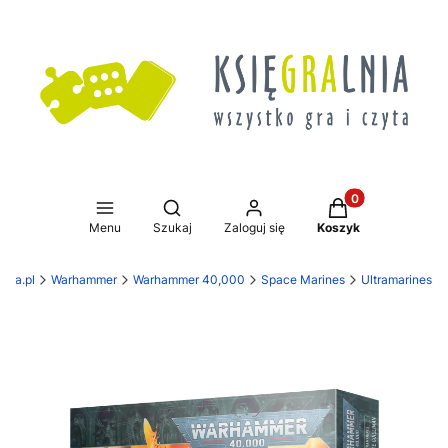
Produkty w koszy
Otwórz wyszukiwarkę
Menu
Szukaj
Zaloguj się
Koszyk
lnia.pl
Warhammer
Warhammer 40,000
Space Marines
Ultramarines