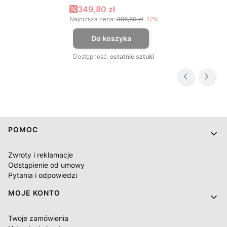
Cena promocyjna
349,80 zł
Najniższa cena:
396,60 zł
-12%
Do koszyka
Dostępność:
ostatnie sztuki
Linki w stopce
POMOC
Zwroty i reklamacje
Odstąpienie od umowy
Pytania i odpowiedzi
MOJE KONTO
Twoje zamówienia