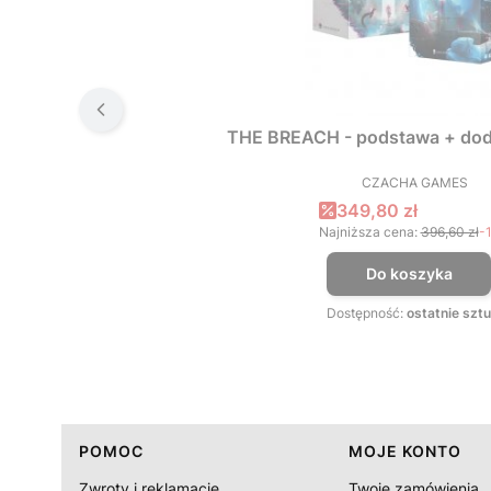
THE BREACH - podstawa + dod
CZACHA GAMES
PRODUCEN
Cena promocyjna
349,80 zł
Najniższa cena:
396,60 zł
-
Do koszyka
Dostępność:
ostatnie sztu
Linki w stopce
POMOC
MOJE KONTO
Zwroty i reklamacje
Twoje zamówienia