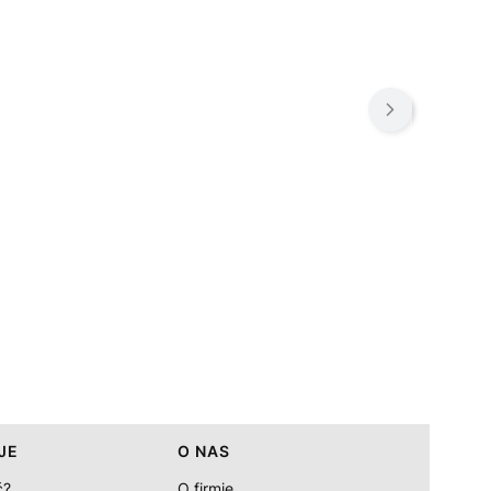
JE
O NAS
ć?
O firmie