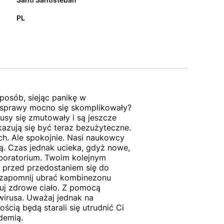
PL
posób, siejąc panikę w
k, sprawy mocno się skomplikowały?
sy się zmutowały i są jeszcze
azują się być teraz bezużyteczne.
h. Ale spokojnie. Nasi naukowcy
ią. Czas jednak ucieka, gdyż nowe,
aboratorium. Twoim kolejnym
przed przedostaniem się do
e zapomnij ubrać kombinezonu
duj zdrowe ciało. Z pomocą
rusa. Uważaj jednak na
ścią będą starali się utrudnić Ci
demią.