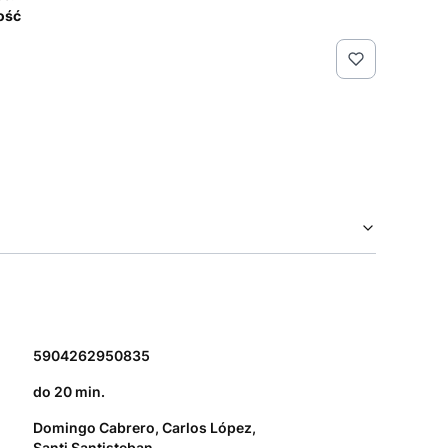
lość
5904262950835
do 20 min.
Domingo Cabrero, Carlos López,
Santi Santisteban