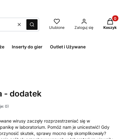
Produkty w kos
Wyczyść
Szukaj
Ulubione
Zaloguj się
Koszyk
że
Inserty do gier
Outlet i Używane
a - dodatek
e: 0)
wane wirusy zaczęły rozprzestrzeniać się w
 panikę w laboratorium. Pomóż nam je unicestwić! Gdy
y przynosić skutek, sprawy mocno się skomplikowały?