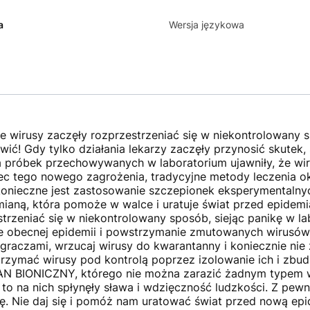
a
Wersja językowa
 wirusy zaczęły rozprzestrzeniać się w niekontrolowany s
wić! Gdy tylko działania lekarzy zaczęły przynosić skute
 próbek przechowywanych w laboratorium ujawniły, że wiru
ec tego nowego zagrożenia, tradycyjne metody leczenia ok
onieczne jest zastosowanie szczepionek eksperymentalnyc
dmianą, która pomoże w walce i uratuje świat przed epidem
trzeniać się w niekontrolowany sposób, siejąc panikę w l
 obecnej epidemii i powstrzymanie zmutowanych wirusów 
i graczami, wrzucaj wirusy do kwarantanny i koniecznie ni
utrzymać wirusy pod kontrolą poprzez izolowanie ich i zbu
 BIONICZNY, którego nie można zarazić żadnym typem wi
 to na nich spłynęły sława i wdzięczność ludzkości. Z pewno
cę. Nie daj się i pomóż nam uratować świat przed nową epi