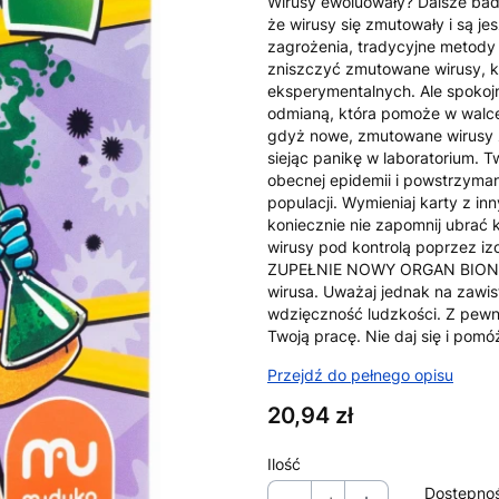
Wirusy ewoluowały? Dalsze bad
że wirusy się zmutowały i są j
zagrożenia, tradycyjne metody 
zniszczyć zmutowane wirusy, k
eksperymentalnych. Ale spokojn
odmianą, która pomoże w walce 
gdyż nowe, zmutowane wirusy z
siejąc panikę w laboratorium.
obecnej epidemii i powstrzyma
populacji. Wymieniaj karty z in
koniecznie nie zapomnij ubrać 
wirusy pod kontrolą poprzez izo
ZUPEŁNIE NOWY ORGAN BIONIC
wirusa. Uważaj jednak na zawist
wdzięczność ludzkości. Z pewnoś
Twoją pracę. Nie daj się i pom
Przejdź do pełnego opisu
Cena
20,94 zł
Ilość
Dostępno