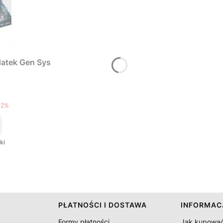
atek Gen Sys
T
12%
ki
PŁATNOŚCI I DOSTAWA
INFORMAC
Formy płatności
Jak kupowa