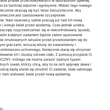
ania próbek przechowywanych w laboratorium ujawniły,
eszcze bardziej odporne i agresywne. Wobec tego nowego
leczenia okazują się być teraz bezużyteczne. Aby
onieczne jest zastosowanie szczepionek
ie. Nasi naukowcy usilnie pracują już nad ich nową
i uratuje świat przed epidemią. Czas jednak ucieka,
aczęły rozprzestrzeniać się w niekontrolowany sposób,
 Twoim kolejnym zadaniem będzie zatem opanowanie
nie zmutowanych wirusów przed przedostaniem się do
nymi graczami, wrzucaj wirusy do kwarantanny i
kombinezonu ochronnego. Koniecznie staraj się utrzymać
lowanie ich i zbuduj zdrowe ciało. Z pomocą przyjdzie Ci
ZNY, którego nie można zarazić żadnym typem
nych rywali, którzy chcą, aby to na nich spłynęły sława i
cią będą starali się utrudnić Ci zadanie, stale sabotując
óż nam uratować świat przed nową epidemią.
ść: