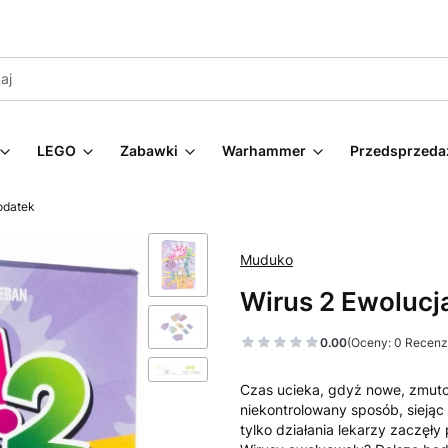
LEGO
Zabawki
Warhammer
Przedsprzeda
odatek
Muduko
Wirus 2 Ewolucj
0.00
(Oceny: 0 Recenzj
Czas ucieka, gdyż nowe, zmuto
niekontrolowany sposób, siejąc
tylko działania lekarzy zaczęł