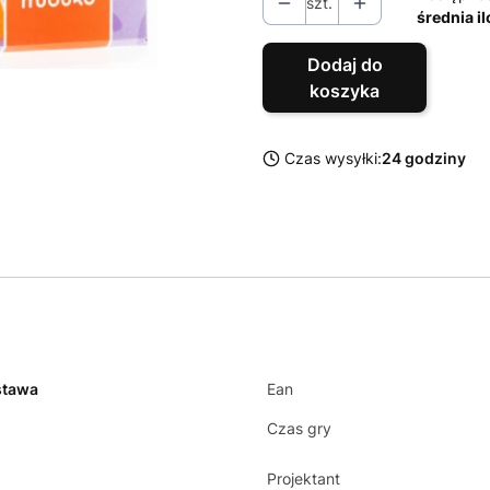
szt.
średnia i
Dodaj do
koszyka
Czas wysyłki:
24 godziny
stawa
Ean
Czas gry
Projektant