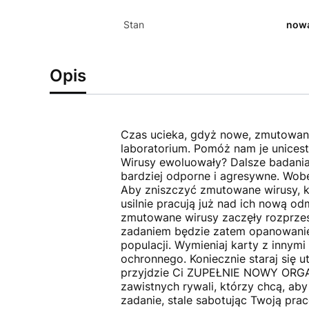
Stan
now
Opis
Czas ucieka, gdyż nowe, zmutowane
laboratorium. Pomóż nam je unicest
Wirusy ewoluowały? Dalsze badania
bardziej odporne i agresywne. Wob
Aby zniszczyć zmutowane wirusy, k
usilnie pracują już nad ich nową o
zmutowane wirusy zaczęły rozprzes
zadaniem będzie zatem opanowanie
populacji. Wymieniaj karty z innym
ochronnego. Koniecznie staraj się 
przyjdzie Ci ZUPEŁNIE NOWY ORGAN
zawistnych rywali, którzy chcą, aby
zadanie, stale sabotując Twoją pra