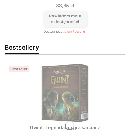
Cena
33,35 zł
Powiadom mnie
o dostępności
Dostępność:
brak towaru
Bestsellery
Bestseller
Gwint: Legendarna gra karciana