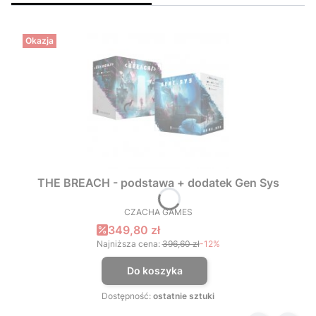
Okazja
THE BREACH - podstawa + dodatek Gen Sys
CZACHA GAMES
PRODUCENT
Cena promocyjna
349,80 zł
Najniższa cena:
396,60 zł
-12%
Do koszyka
Dostępność:
ostatnie sztuki