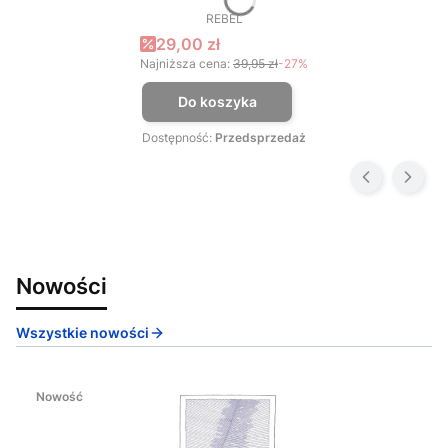
REBEL
PRODUCENT
Cena promocyjna
29,00 zł
Najniższa cena:
39,95 zł
-27%
Do koszyka
Dostępność:
Przedsprzedaż
Nowości
Wszystkie nowości
Nowość