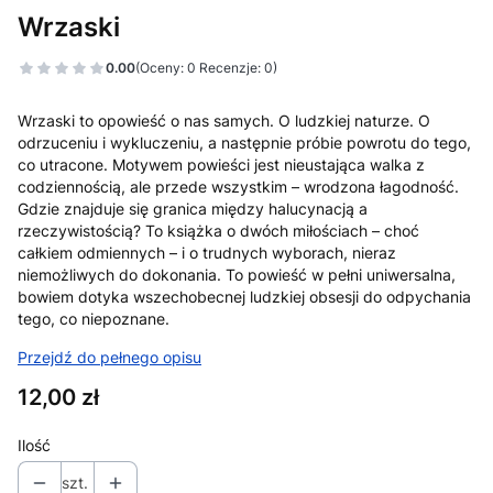
Wrzaski
0.00
(Oceny: 0 Recenzje: 0)
Wrzaski to opowieść o nas samych. O ludzkiej naturze. O
odrzuceniu i wykluczeniu, a następnie próbie powrotu do tego,
co utracone. Motywem powieści jest nieustająca walka z
codziennością, ale przede wszystkim – wrodzona łagodność.
Gdzie znajduje się granica między halucynacją a
rzeczywistością? To książka o dwóch miłościach – choć
całkiem odmiennych – i o trudnych wyborach, nieraz
niemożliwych do dokonania. To powieść w pełni uniwersalna,
bowiem dotyka wszechobecnej ludzkiej obsesji do odpychania
tego, co niepoznane.
Przejdź do pełnego opisu
Cena
12,00 zł
Ilość
szt.