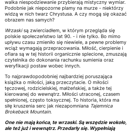
walka niespodziewanie przybierają mistyczny wymiar.
Podobnie jak niepozorne plamy na murze - niektórzy
widzą w nich twarz Chrystusa. A czy mogą się okazać
obrazem nas samych?
Wrzaski
są zwierciadłem, w którym przegląda się
polskie społeczeństwo lat 90. - i nie tylko. Bo mimo
upływu czasu zmieniło się niewiele, a pewne problemy
wciąż wymagają przepracowania. Miłość, cierpienie i
ofiara są w tej historii organicznie splecione, zmuszają
czytelnika do dokonania rachunku sumienia oraz
weryfikacji postaw wobec innych.
To najprawdopodobniej najbardziej poruszająca
książka o miłości, jaką przeczytacie. O miłości
tęczowej, rodzicielskiej, małżeńskiej, a także tej
kierowanej do wewnątrz. Miłości utraconej, czasem
spełnionej, często toksycznej. To historia, która ma
siłę kruszenia serc jak niezapomniana
Tajemnica
Brokeback Mountain
.
One nie mają końca, te wrzaski. Są wszędzie wokoło,
ale też już i wewnątrz. Przedarły się. Wypełniają