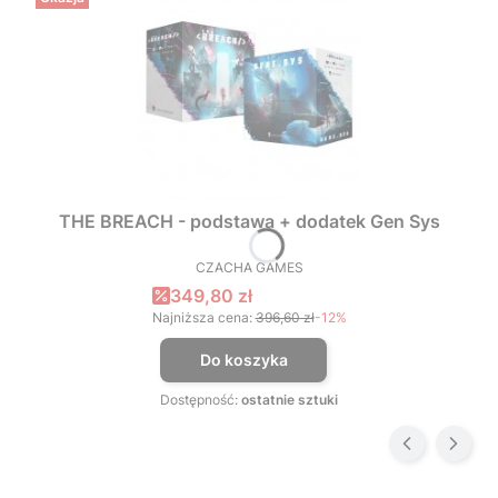
THE BREACH - podstawa + dodatek Gen Sys
CZACHA GAMES
PRODUCENT
Cena promocyjna
349,80 zł
Najniższa cena:
396,60 zł
-12%
Do koszyka
Dostępność:
ostatnie sztuki