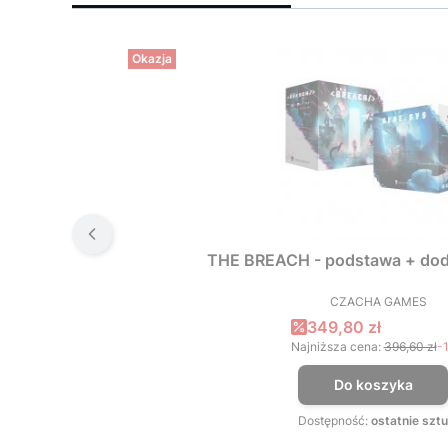
Okazja
THE BREACH - podstawa + dod
CZACHA GAMES
PRODUCEN
Cena promocyjna
349,80 zł
Najniższa cena:
396,60 zł
-
Do koszyka
Dostępność:
ostatnie sztu