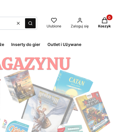
Produkty w kos
Wyczyść
Szukaj
Ulubione
Zaloguj się
Koszyk
że
Inserty do gier
Outlet i Używane