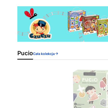
Pucio
Cała kolekcja