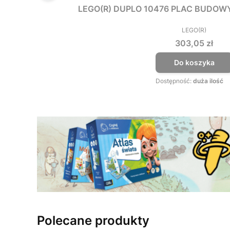
LEGO(R) DUPLO 10476 PLAC BUDOW
LEGO(R)
PRODUCEN
Cena
303,05 zł
Do koszyka
Dostępność:
duża ilość
Polecane produkty