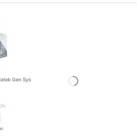
atek Gen Sys
T
12%
ki