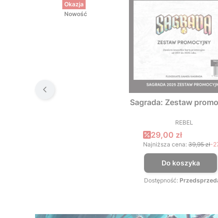
Okazja
Nowość
Sagrada: Zestaw promo
REBEL
PRODUCEN
Cena promocyjna
29,00 zł
Najniższa cena:
39,95 zł
-2
Do koszyka
Dostępność:
Przedsprzed