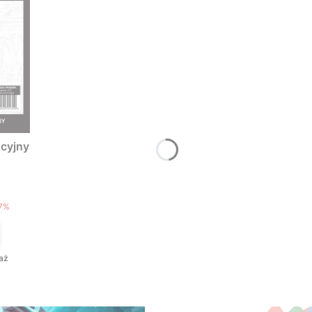
cyjny
T
7%
aż