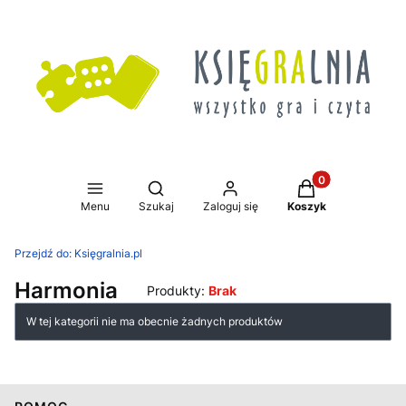
Produkty w koszy
Otwórz wyszukiwarkę
Menu
Szukaj
Zaloguj się
Koszyk
Przejdź do:
Księgralnia.pl
Harmonia
Produkty:
Brak
Lista produktów
W tej kategorii nie ma obecnie żadnych produktów