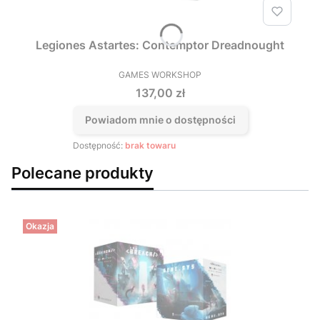
Legiones Astartes: Contemptor Dreadnought
GAMES WORKSHOP
PRODUCENT
Cena
137,00 zł
Powiadom mnie o dostępności
Dostępność:
brak towaru
Polecane produkty
Okazja