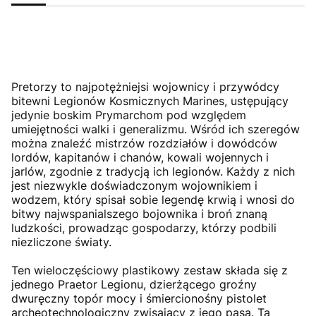
Pretorzy to najpotężniejsi wojownicy i przywódcy
bitewni Legionów Kosmicznych Marines, ustępujący
jedynie boskim Prymarchom pod względem
umiejętności walki i generalizmu. Wśród ich szeregów
można znaleźć mistrzów rozdziałów i dowódców
lordów, kapitanów i chanów, kowali wojennych i
jarlów, zgodnie z tradycją ich legionów. Każdy z nich
jest niezwykle doświadczonym wojownikiem i
wodzem, który spisał sobie legendę krwią i wnosi do
bitwy najwspanialszego bojownika i broń znaną
ludzkości, prowadząc gospodarzy, którzy podbili
niezliczone światy.
Ten wieloczęściowy plastikowy zestaw składa się z
jednego Praetor Legionu, dzierżącego groźny
dwuręczny topór mocy i śmiercionośny pistolet
archeotechnologiczny zwisający z jego pasa. Ta