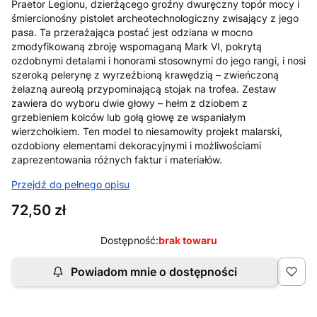
Praetor Legionu, dzierżącego groźny dwuręczny topór mocy i
śmiercionośny pistolet archeotechnologiczny zwisający z jego
pasa. Ta przerażająca postać jest odziana w mocno
zmodyfikowaną zbroję wspomaganą Mark VI, pokrytą
ozdobnymi detalami i honorami stosownymi do jego rangi, i nosi
szeroką pelerynę z wyrzeźbioną krawędzią – zwieńczoną
żelazną aureolą przypominającą stojak na trofea. Zestaw
zawiera do wyboru dwie głowy – hełm z dziobem z
grzebieniem kolców lub gołą głowę ze wspaniałym
wierzchołkiem. Ten model to niesamowity projekt malarski,
ozdobiony elementami dekoracyjnymi i możliwościami
zaprezentowania różnych faktur i materiałów.
Przejdź do pełnego opisu
Cena
72,50 zł
Dostępność:
brak towaru
Powiadom mnie o dostępności