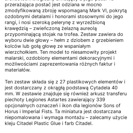
przerażająca postać jest odziana w mocno
zmodyfikowaną zbroję wspomaganą Mark VI, pokrytą
ozdobnymi detalami i honorami stosownymi do jego
rangi, i nosi szeroką pelerynę z wyrzeźbioną
krawędzią – zwieńczoną żelazną aureolą
przypominającą stojak na trofea. Zestaw zawiera do
wyboru dwie głowy – hełm z dziobem z grzebieniem
kolców lub gołą głowę ze wspaniałym
wierzchołkiem. Ten model to niesamowity projekt
malarski, ozdobiony elementami dekoracyjnymi i
możliwościami zaprezentowania różnych faktur i
materiałów.
Ten zestaw składa się z 27 plastikowych elementów i
jest dostarczany z okrągłą podstawą Cytadela 40
mm. W zestawie znajduje się również arkusz transferu
piechoty Legiones Astartes zawierający 339
opcjonalnych oznaczeń i ikon dla legionów Sons of
Horus i Imperial Fists. Ta miniatura jest dostarczana
niepomalowana i wymaga montażu – zalecamy użycie
kleju Citadel Plastic Glue i farb Citadel.