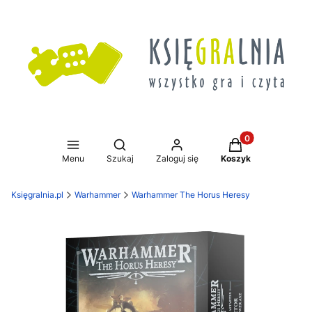
Produkty w koszy
Otwórz wyszukiwarkę
Menu
Szukaj
Zaloguj się
Koszyk
Księgralnia.pl
Warhammer
Warhammer The Horus Heresy