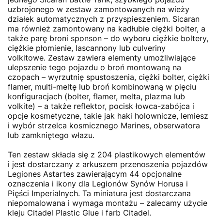
uzbrojonego w zestaw zamontowanych na wieży
działek automatycznych z przyspieszeniem. Sicaran
ma również zamontowany na kadłubie ciężki bolter, a
także parę broni sponson – do wyboru ciężkie boltery,
ciężkie płomienie, lascannony lub culveriny
volkitowe. Zestaw zawiera elementy umożliwiające
ulepszenie tego pojazdu o broń montowaną na
czopach – wyrzutnię spustoszenia, ciężki bolter, ciężki
flamer, multi-meltę lub broń kombinowaną w pięciu
konfiguracjach (bolter, flamer, melta, plazma lub
volkite) – a także reflektor, pocisk łowca-zabójca i
opcje kosmetyczne, takie jak haki holownicze, lemiesz
i wybór strzelca kosmicznego Marines, obserwatora
lub zamkniętego włazu.
Ten zestaw składa się z 204 plastikowych elementów
i jest dostarczany z arkuszem przenoszenia pojazdów
Legiones Astartes zawierającym 44 opcjonalne
oznaczenia i ikony dla Legionów Synów Horusa i
Pięści Imperialnych. Ta miniatura jest dostarczana
niepomalowana i wymaga montażu – zalecamy użycie
kleju Citadel Plastic Glue i farb Citadel.