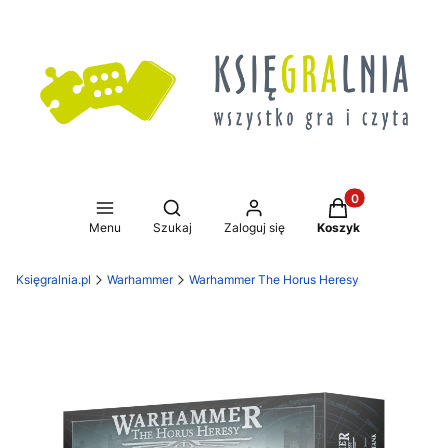
Produkty w koszy
Otwórz wyszukiwarkę
Menu
Szukaj
Zaloguj się
Koszyk
Księgralnia.pl
Warhammer
Warhammer The Horus Heresy