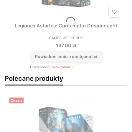
Legiones Astartes: Contemptor Dreadnought
GAMES WORKSHOP
PRODUCENT
Cena
137,00 zł
Powiadom mnie o dostępności
Dostępność:
brak towaru
Polecane produkty
Okazja