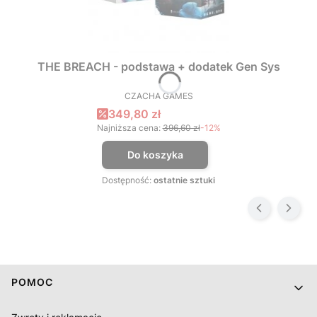
THE BREACH - podstawa + dodatek Gen Sys
CZACHA GAMES
PRODUCENT
Cena promocyjna
349,80 zł
Najniższa cena:
396,60 zł
-12%
Do koszyka
Dostępność:
ostatnie sztuki
Linki w stopce
POMOC