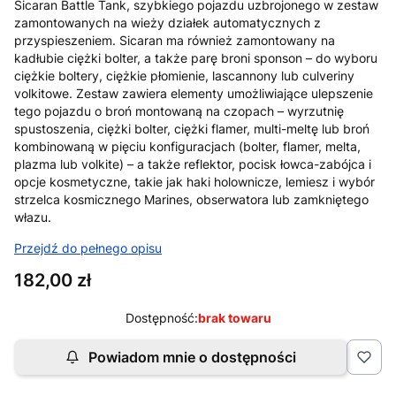
Sicaran Battle Tank, szybkiego pojazdu uzbrojonego w zestaw
zamontowanych na wieży działek automatycznych z
przyspieszeniem. Sicaran ma również zamontowany na
kadłubie ciężki bolter, a także parę broni sponson – do wyboru
ciężkie boltery, ciężkie płomienie, lascannony lub culveriny
volkitowe. Zestaw zawiera elementy umożliwiające ulepszenie
tego pojazdu o broń montowaną na czopach – wyrzutnię
spustoszenia, ciężki bolter, ciężki flamer, multi-meltę lub broń
kombinowaną w pięciu konfiguracjach (bolter, flamer, melta,
plazma lub volkite) – a także reflektor, pocisk łowca-zabójca i
opcje kosmetyczne, takie jak haki holownicze, lemiesz i wybór
strzelca kosmicznego Marines, obserwatora lub zamkniętego
włazu.
Przejdź do pełnego opisu
Cena
182,00 zł
Dostępność:
brak towaru
Powiadom mnie o dostępności