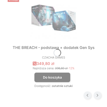
THE BREACH - podstawa + dodatek Gen Sys
CZACHA GAMES
PRODUCENT
Cena promocyjna
349,80 zł
Najniższa cena:
396,60 zł
-12%
Do koszyka
Dostępność:
ostatnie sztuki