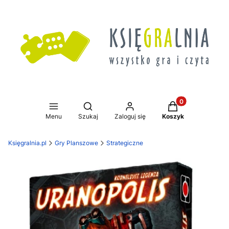
Produkty w koszy
Otwórz wyszukiwarkę
Menu
Szukaj
Zaloguj się
Koszyk
Księgralnia.pl
Gry Planszowe
Strategiczne