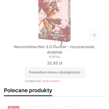
Neuroshima Hex 3.0 Dancer - rozszerzenie,
dodatek
PORTAL
PRODUCENT
Cena
32,83 zł
Powiadom mnie o dostępności
Dostępność:
brak towaru
Polecane produkty
Okazja