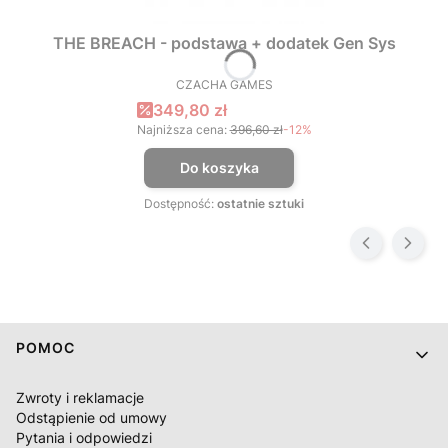
THE BREACH - podstawa + dodatek Gen Sys
CZACHA GAMES
PRODUCENT
Cena promocyjna
349,80 zł
Najniższa cena:
396,60 zł
-12%
Do koszyka
Dostępność:
ostatnie sztuki
Linki w stopce
POMOC
Zwroty i reklamacje
Odstąpienie od umowy
Pytania i odpowiedzi