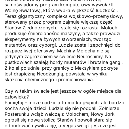
samoświadomy program komputerowy wywołał III
Wojnę Światową, która wybiła większość ludzkości.
Teraz gigantyczny kompleks wojskowo-przemysłowy,
sterowany przez program zajmuje większą część
Stanów Zjednoczonych. I stale się rozrasta. Moloch
produkuje śmiercionośne maszyny, a także prowadzi
eksperymenty na żywych stworzeniach, tworząc
mutantów oraz cyborgi. Ludzie zostali zepchnięci do
rozpaczliwej ofensywy. Machiny Molocha nie są
jedynym zagrożeniem w świecie Neuroshimy. Na
pustkowiach szaleją hordy mutantów i brutalne gangi.
Z kolei południe, przy granicy z Meksykiem pokryte
jest drapieżną Neodżunglą, powstałą w wyniku
skażenia chemicznego i promieniowania.
Czy w takim świecie jest jeszcze w ogóle miejsce dla
człowieka?
Pamiętaj – może nadzieja to matka głupich, ale bardzo
kocha swoje dzieci. Ludzie się nie poddali. Żołnierze
Posterunku wciąż walczą z Molochem, Nowy Jork
ogłosił się nową stolicą Stanów i powoli stara się
odbudować cywilizację, a Vegas wciąż jeszcze jest