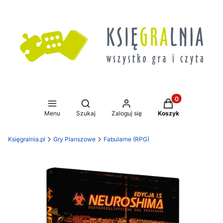
Produkty w koszy
Otwórz wyszukiwarkę
Menu
Szukaj
Zaloguj się
Koszyk
Księgralnia.pl
Gry Planszowe
Fabularne (RPG)