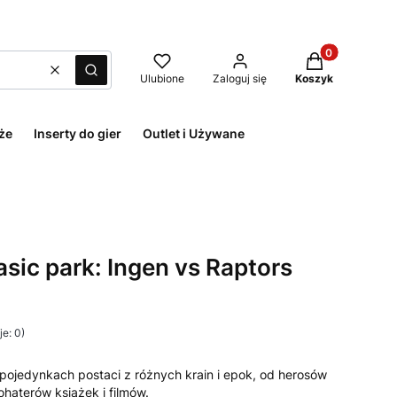
Produkty w kos
Wyczyść
Szukaj
Ulubione
Zaloguj się
Koszyk
że
Inserty do gier
Outlet i Używane
sic park: Ingen vs Raptors
e: 0)
 pojedynkach postaci z różnych krain i epok, od herosów
ohaterów książek i filmów.