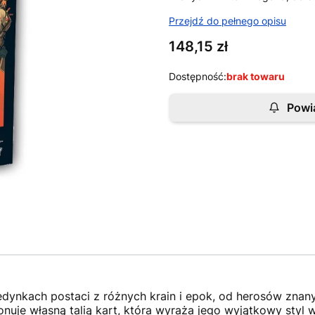
Przejdź do pełnego opisu
Cena
148,15 zł
Dostępność:
brak towaru
Powi
edynkach postaci z różnych krain i epok, od herosów znan
onuje własną talią kart, która wyraża jego wyjątkowy styl w