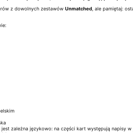
terów z dowolnych zestawów
Unmatched
, ale pamiętaj: o
ie:
ielskim
ska
a jest zależna językowo: na części kart występują napisy w