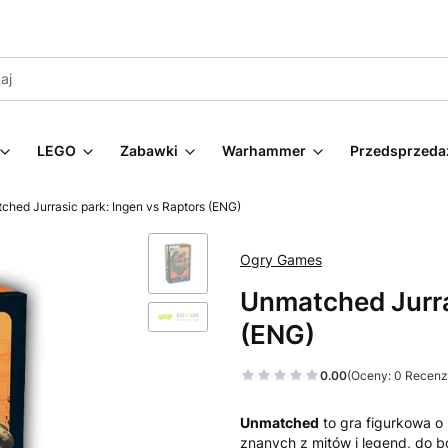
LEGO
Zabawki
Warhammer
Przedsprzeda
ched Jurrasic park: Ingen vs Raptors (ENG)
Ogry Games
Unmatched Jurra
(ENG)
0.00
(Oceny: 0 Recenzj
Unmatched
to gra figurkowa o
znanych z mitów i legend, do b