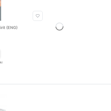
rit (ENG)
T
ki