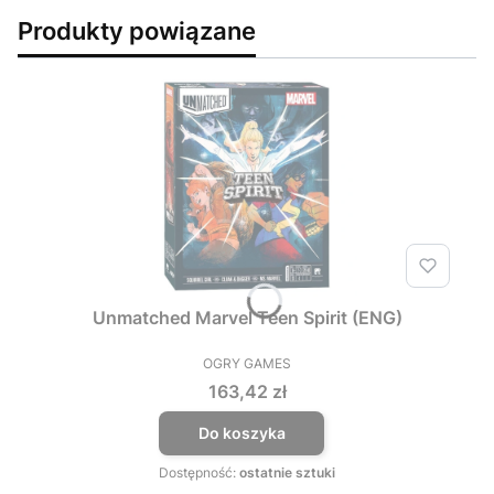
Produkty powiązane
Unmatched Marvel Teen Spirit (ENG)
OGRY GAMES
PRODUCENT
Cena
163,42 zł
Do koszyka
Dostępność:
ostatnie sztuki