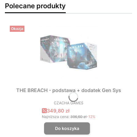
Polecane produkty
Okazja
THE BREACH - podstawa + dodatek Gen Sys
CZACHA GAMES
PRODUCENT
Cena promocyjna
349,80 zł
Najniższa cena:
396,60 zł
-12%
Do koszyka