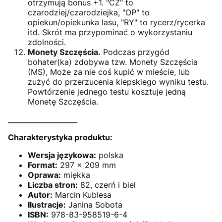
otrzymują bonus +1. "CZ" to
czarodziej/czarodziejka, "OP" to
opiekun/opiekunka lasu, "RY" to rycerz/rycerka
itd. Skrót ma przypominać o wykorzystaniu
zdolności.
Monety Szczęścia.
Podczas przygód
bohater(ka) zdobywa tzw. Monety Szczęścia
(MS), Może za nie coś kupić w mieście, lub
zużyć do przerzucenia kiepskiego wyniku testu.
Powtórzenie jednego testu kosztuje jedną
Monetę Szczęścia.
____________________
Charakterystyka produktu:
Wersja językowa:
polska
Format:
297 x 209 mm
Oprawa:
miękka
Liczba stron:
82, czerń i biel
Autor:
Marcin Kubiesa
Ilustracje:
Janina Sobota
ISBN:
978-83-958519-6-4