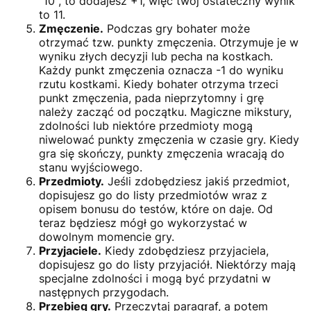
"10", to dodajesz +1, więc twój ostateczny wynik
to 11.
Zmęczenie.
Podczas gry bohater może
otrzymać tzw. punkty zmęczenia. Otrzymuje je w
wyniku złych decyzji lub pecha na kostkach.
Każdy punkt zmęczenia oznacza -1 do wyniku
rzutu kostkami. Kiedy bohater otrzyma trzeci
punkt zmęczenia, pada nieprzytomny i grę
należy zacząć od początku. Magiczne mikstury,
zdolności lub niektóre przedmioty mogą
niwelować punkty zmęczenia w czasie gry. Kiedy
gra się skończy, punkty zmęczenia wracają do
stanu wyjściowego.
Przedmioty.
Jeśli zdobędziesz jakiś przedmiot,
dopisujesz go do listy przedmiotów wraz z
opisem bonusu do testów, które on daje. Od
teraz będziesz mógł go wykorzystać w
dowolnym momencie gry.
Przyjaciele.
Kiedy zdobędziesz przyjaciela,
dopisujesz go do listy przyjaciół. Niektórzy mają
specjalne zdolności i mogą być przydatni w
następnych przygodach.
Przebieg gry.
Przeczytaj paragraf, a potem