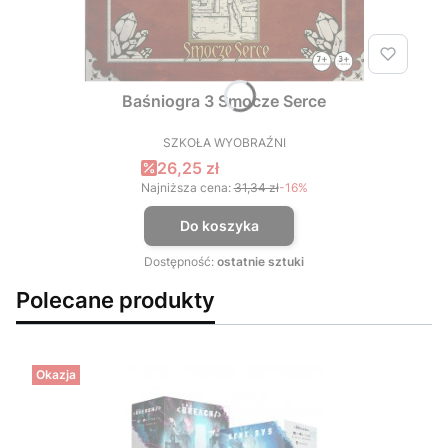
Baśniogra 3 Smocze Serce
SZKOŁA WYOBRAŹNI
PRODUCENT
Cena promocyjna
26,25 zł
Najniższa cena:
31,34 zł
-16%
Do koszyka
Dostępność:
ostatnie sztuki
Polecane produkty
Okazja