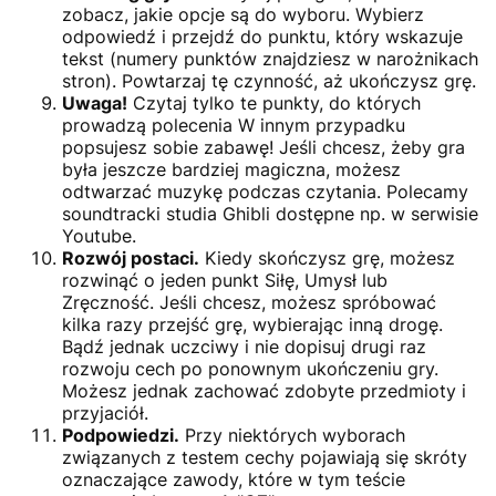
zobacz, jakie opcje są do wyboru. Wybierz
odpowiedź i przejdź do punktu, który wskazuje
tekst (numery punktów znajdziesz w narożnikach
stron). Powtarzaj tę czynność, aż ukończysz grę.
Uwaga!
Czytaj tylko te punkty, do których
prowadzą polecenia W innym przypadku
popsujesz sobie zabawę! Jeśli chcesz, żeby gra
była jeszcze bardziej magiczna, możesz
odtwarzać muzykę podczas czytania. Polecamy
soundtracki studia Ghibli dostępne np. w serwisie
Youtube.
Rozwój postaci.
Kiedy skończysz grę, możesz
rozwinąć o jeden punkt Siłę, Umysł lub
Zręczność. Jeśli chcesz, możesz spróbować
kilka razy przejść grę, wybierając inną drogę.
Bądź jednak uczciwy i nie dopisuj drugi raz
rozwoju cech po ponownym ukończeniu gry.
Możesz jednak zachować zdobyte przedmioty i
przyjaciół.
Podpowiedzi.
Przy niektórych wyborach
związanych z testem cechy pojawiają się skróty
oznaczające zawody, które w tym teście