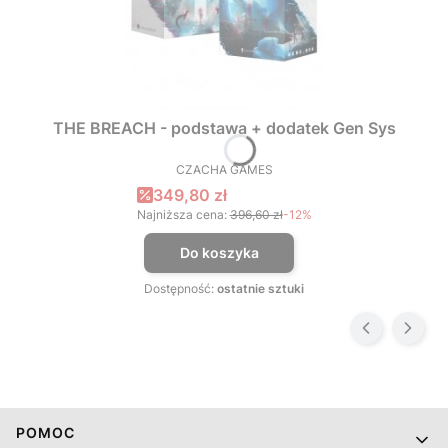
THE BREACH - podstawa + dodatek Gen Sys
CZACHA GAMES
PRODUCENT
Cena promocyjna
349,80 zł
Najniższa cena:
396,60 zł
-12%
Do koszyka
Dostępność:
ostatnie sztuki
Linki w stopce
POMOC