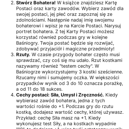
Stwórz Bohatera!
W książce znajdziesz Kartę
Postaci oraz karty zawodów. Wybierz zawód dla
swojej postaci, jej płeć oraz zapoznaj się ze
zdolnościami. Następnie nadaj imię swojemu
bohaterowi i wpisz je na Karcie Postaci. Narysuj
portret bohatera. Z tej Karty Postaci możesz
korzystać również podczas gry w kolejne
Baśniogry. Twoja postać będzie się rozwijać,
zdobywać przyjaciół i magiczne przedmioty!
Rzuty.
W czasie przygody bohater często musi
sprawdzać, czy coś się mu udało. Rzut kostkami
nazywamy również "testem cechy". W
Baśniogrze wykorzystujemy 3 kostki sześcienne.
Rzucamy nimi i sumujemy oczka. W większości
przypadków wynik od 3 do 10 oznacza porażkę,
a od 11 do 18 sukces.
Cechy postaci: Siła, Umysł i Zręczność.
Kiedy
wybierasz zawód bohatera, jedna z tych
wartości rośnie do +1. Podczas gry do rzutu
kostką, dodajesz wartość cechy, której używasz.
Przykład: cechę Siła masz na +1. Kiedy
wykonujesz test Siły, a na kostkach wypadnie