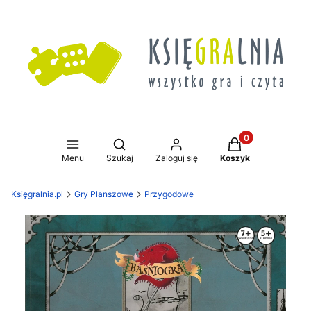
Produkty w koszy
Otwórz wyszukiwarkę
Menu
Szukaj
Zaloguj się
Koszyk
Księgralnia.pl
Gry Planszowe
Przygodowe